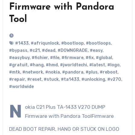
Firmware with Pandora
Tool
#1433
,
#afriqunlock
,
#bootloop
,
#bootloops
,
#bypass
,
#c21
,
#dead
,
#DOWNGRADE
,
#easy
,
#easybuy
,
#fichier
,
#file
,
#firmware
,
#fix
,
#global
,
#gratuit
,
#hang
,
#hmd
,
#jworldtechi
,
#latest
,
#logo
,
#mtk
,
#network
,
#nokia
,
#pandora
,
#plus
,
#reboot
,
#repair
,
#reset
,
#stuck
,
#ta1433
,
#unlocking
,
#v270
,
#worldwide
N
okia C21 Plus TA-1433 V270 DUMP
Firmware with Pandora ToolFirmware
DEAD BOOT REPAIR, HANG OR STUCK ON LOGO